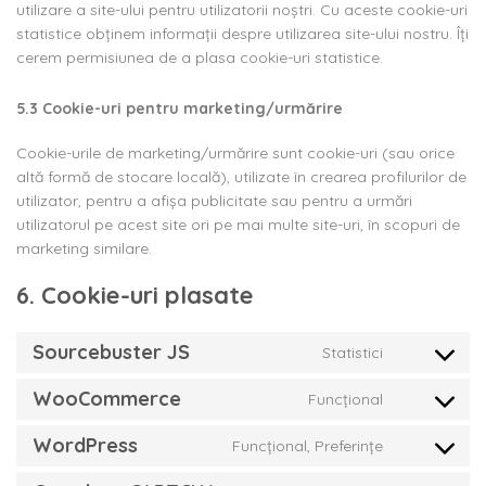
utilizare a site-ului pentru utilizatorii noștri. Cu aceste cookie-uri
statistice obținem informații despre utilizarea site-ului nostru. Îți
cerem permisiunea de a plasa cookie-uri statistice.
5.3 Cookie-uri pentru marketing/urmărire
Cookie-urile de marketing/urmărire sunt cookie-uri (sau orice
altă formă de stocare locală), utilizate în crearea profilurilor de
utilizator, pentru a afișa publicitate sau pentru a urmări
utilizatorul pe acest site ori pe mai multe site-uri, în scopuri de
marketing similare.
6. Cookie-uri plasate
Sourcebuster JS
Statistici
Consent
to
WooCommerce
Funcțional
service
Consent
sourcebuste
to
WordPress
Funcțional, Preferințe
js
service
Consent
woocommer
to