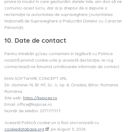
privire la modul în care gestionăm datele tale, am dori să ne
comunici acest lucru, dar ai și dreptul de a depune o
reclamație la autoritatea de supraveghere (Autoritatea
Națională de Supraveghere a Prelucrării Datelor cu Caracter
Personal).
10. Date de contact
Pentru întrebări și/sau comentarii în legătură cu Politica
noastră privind cookie-urile și această declarație, te rog
contactează-ne folosind următoarele informații de contact:
KIAN SOFTWARE CONCEPT SRL
Str. Aluminei 76, Bl. M1, Sc. A, Ap. 8, Oradea, Bihor, Romania
România
Site web:
https://kspices.ro
Email:
office@kspices.ro
Număr de telefon: 0771771117
Această Politică cookie-uri a fost sincronizată cu
cookiedatabase.org
pe august 3, 2026.