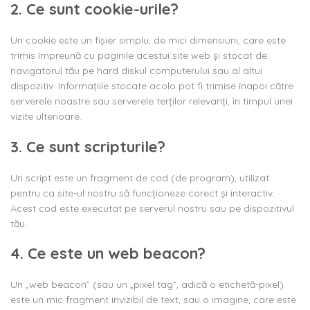
2. Ce sunt cookie-urile?
Un cookie este un fișier simplu, de mici dimensiuni, care este
trimis împreună cu paginile acestui site web și stocat de
navigatorul tău pe hard diskul computerului sau al altui
dispozitiv. Informațiile stocate acolo pot fi trimise înapoi către
serverele noastre sau serverele terților relevanți, în timpul unei
vizite ulterioare.
3. Ce sunt scripturile?
Un script este un fragment de cod (de program), utilizat
pentru ca site-ul nostru să funcționeze corect și interactiv.
Acest cod este executat pe serverul nostru sau pe dispozitivul
tău.
4. Ce este un web beacon?
Un „web beacon” (sau un „pixel tag”, adică o etichetă-pixel)
este un mic fragment invizibil de text, sau o imagine, care este