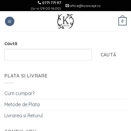
Skip
0771 771 117
office@kconcept.ro
(lu-vi 09:00-16:00)
to
content
0
Caută
CAUTĂ
PLATA SI LIVRARE
Cum cumpar?
Metode de Plata
Livrarea si Returul