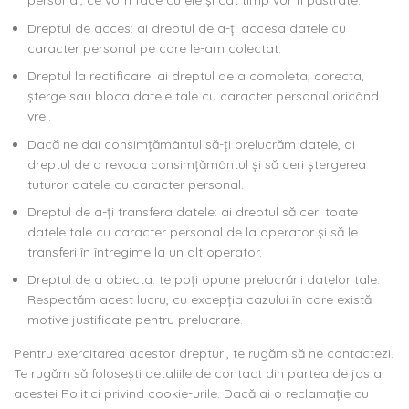
personal, ce vom face cu ele și cât timp vor fi păstrate.
Dreptul de acces: ai dreptul de a-ți accesa datele cu
caracter personal pe care le-am colectat.
Dreptul la rectificare: ai dreptul de a completa, corecta,
șterge sau bloca datele tale cu caracter personal oricând
vrei.
Dacă ne dai consimțământul să-ți prelucrăm datele, ai
dreptul de a revoca consimțământul și să ceri ștergerea
tuturor datele cu caracter personal.
Dreptul de a-ți transfera datele: ai dreptul să ceri toate
datele tale cu caracter personal de la operator și să le
transferi în întregime la un alt operator.
Dreptul de a obiecta: te poți opune prelucrării datelor tale.
Respectăm acest lucru, cu excepția cazului în care există
motive justificate pentru prelucrare.
Pentru exercitarea acestor drepturi, te rugăm să ne contactezi.
Te rugăm să folosești detaliile de contact din partea de jos a
acestei Politici privind cookie-urile. Dacă ai o reclamație cu