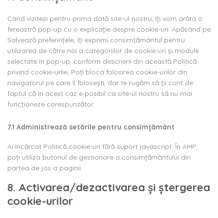
diverse
Când vizitezi pentru prima dată site-ul nostru, îți vom arăta o
fereastră pop-up cu o explicație despre cookie-uri. Apăsând pe
Salvează preferințele, îți exprimi consimțământul pentru
utilizarea de către noi a categoriilor de cookie-uri și module
selectate în pop-up, conform descrierii din această Politică
privind cookie-urlie. Poți bloca folosirea cookie-urilor din
navigatorul pe care îl folosești, dar te rugăm să ții cont de
faptul că în acest caz e posibil ca site-ul nostru să nu mai
funcționeze corespunzător.
7.1 Administrează setările pentru consimțământ
Ai încărcat Politică cookie-uri fără suport javascript. În AMP,
poți utiliza butonul de gestionare a consimțământului din
partea de jos a paginii.
8. Activarea/dezactivarea și ștergerea
cookie-urilor