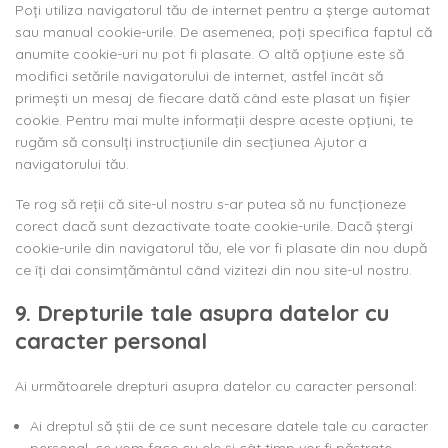
Poți utiliza navigatorul tău de internet pentru a șterge automat
sau manual cookie-urile. De asemenea, poți specifica faptul că
anumite cookie-uri nu pot fi plasate. O altă opțiune este să
modifici setările navigatorului de internet, astfel încât să
primești un mesaj de fiecare dată când este plasat un fișier
cookie. Pentru mai multe informații despre aceste opțiuni, te
rugăm să consulți instrucțiunile din secțiunea Ajutor a
navigatorului tău.
Te rog să reții că site-ul nostru s-ar putea să nu funcționeze
corect dacă sunt dezactivate toate cookie-urile. Dacă ștergi
cookie-urile din navigatorul tău, ele vor fi plasate din nou după
ce îți dai consimțământul când vizitezi din nou site-ul nostru.
9. Drepturile tale asupra datelor cu
caracter personal
Ai următoarele drepturi asupra datelor cu caracter personal:
Ai dreptul să știi de ce sunt necesare datele tale cu caracter