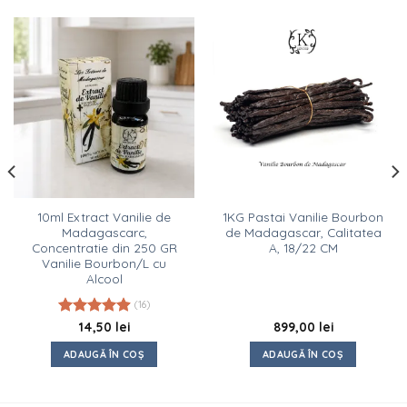
10ml Extract Vanilie de
1KG Pastai Vanilie Bourbon
Madagascarc,
de Madagascar, Calitatea
Concentratie din 250 GR
A, 18/22 CM
Vanilie Bourbon/L cu
Alcool
(16)
Evaluat la
14,50
lei
899,00
lei
4.88
din 5
ADAUGĂ ÎN COȘ
ADAUGĂ ÎN COȘ