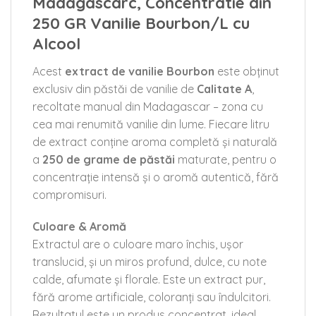
Madagascarc, Concentratie din
250 GR Vanilie Bourbon/L cu
Alcool
Acest
extract de vanilie Bourbon
este obținut
exclusiv din păstăi de vanilie de
Calitate A
,
recoltate manual din Madagascar – zona cu
cea mai renumită vanilie din lume. Fiecare litru
de extract conține aroma completă și naturală
a
250 de grame de păstăi
maturate, pentru o
concentrație intensă și o aromă autentică, fără
compromisuri.
Culoare & Aromă
Extractul are o culoare maro închis, ușor
translucid, și un miros profund, dulce, cu note
calde, afumate și florale. Este un extract pur,
fără arome artificiale, coloranți sau îndulcitori.
Rezultatul este un produs concentrat, ideal