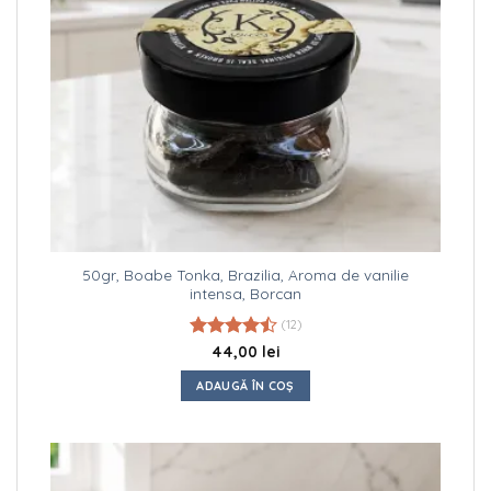
50gr, Boabe Tonka, Brazilia, Aroma de vanilie
intensa, Borcan
(12)
Evaluat la
44,00
lei
4.50
din 5
ADAUGĂ ÎN COȘ