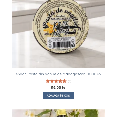
450gr, Pasta din Vanilie de Madagascar, BORCAN
(8)
Evaluat la
116,00
lei
4.50
din 5
ADAUGĂ ÎN COȘ