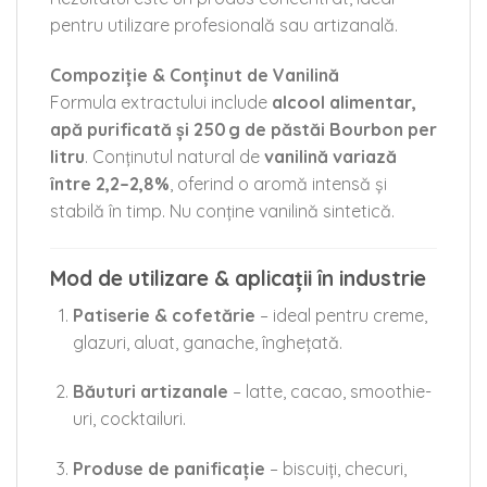
pentru utilizare profesională sau artizanală.
Compoziție & Conținut de Vanilină
Formula extractului include
alcool alimentar,
apă purificată și 250 g de păstăi Bourbon per
litru
. Conținutul natural de
vanilină variază
între 2,2–2,8%
, oferind o aromă intensă și
stabilă în timp. Nu conține vanilină sintetică.
Mod de utilizare & aplicații în industrie
Patiserie & cofetărie
– ideal pentru creme,
glazuri, aluat, ganache, înghețată.
Băuturi artizanale
– latte, cacao, smoothie-
uri, cocktailuri.
Produse de panificație
– biscuiți, checuri,