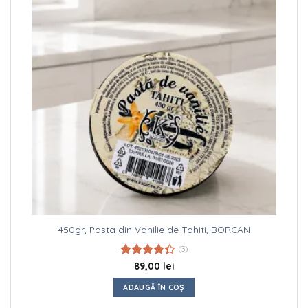
450gr, Pasta din Vanilie de Tahiti, BORCAN
(3)
Evaluat la
89,00
lei
4.33
din
5
ADAUGĂ ÎN COȘ