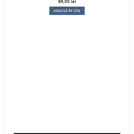
Evaluat la
89,00
lei
4.50
din 5
ADAUGĂ ÎN COȘ