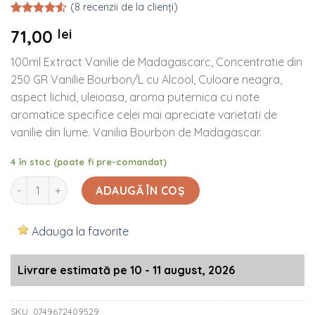
(
8
recenzii de la clienți)
Evaluat la
8
71,00
lei
4.50
din 5
pe baza a
evaluări
100ml Extract Vanilie de Madagascarc, Concentratie din
de la
250 GR Vanilie Bourbon/L cu Alcool, Culoare neagra,
clienți
aspect lichid, uleioasa, aroma puternica cu note
aromatice specifice celei mai apreciate varietati de
vanilie din lume. Vanilia Bourbon de Madagascar.
4 în stoc (poate fi pre-comandat)
Cantitate 100ml Extract Vanilie de Madagascarc, Concentra
ADAUGĂ ÎN COȘ
Adauga la favorite
Livrare estimată pe 10 - 11 august, 2026
SKU:
0749672409529