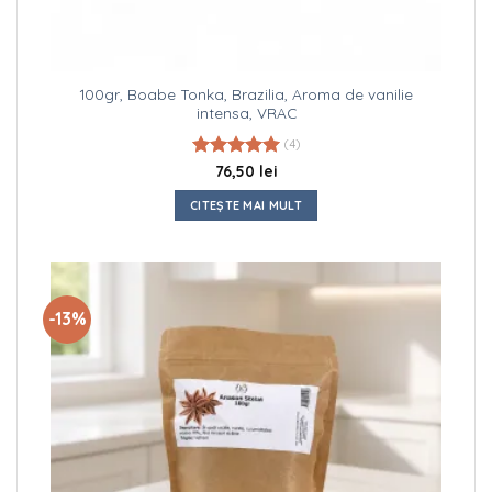
100gr, Boabe Tonka, Brazilia, Aroma de vanilie
intensa, VRAC
(4)
Evaluat la
76,50
lei
5.00
din 5
CITEȘTE MAI MULT
-13%