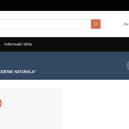
Aut
a
Informatii Utile
ODENIE NATURALA”
%