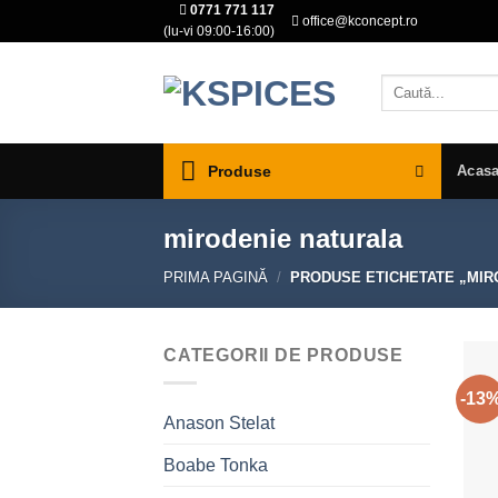
0771 771 117
Skip
office@kconcept.ro
(lu-vi 09:00-16:00)
to
content
Caută
după:
Produse
Acas
mirodenie naturala
PRIMA PAGINĂ
/
PRODUSE ETICHETATE „MIR
CATEGORII DE PRODUSE
-13
Anason Stelat
Boabe Tonka