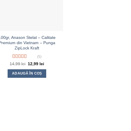
100gr, Anason Stelat – Calitate
Premium din Vietnam – Punga
ZipLock Kraft
(5)
Evaluat la
Prețul
Prețul
14,99
lei
12,99
lei
inițial
curent
4.20
din 5
a
este:
ADAUGĂ ÎN COȘ
fost:
12,99 lei.
14,99 lei.