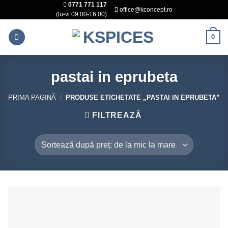
0771 771 117
Skip
office@kconcept.ro
(lu-vi 09:00-16:00)
to
content
0
pastai in eprubeta
PRIMA PAGINĂ
/
PRODUSE ETICHETATE „PASTAI IN EPRUBETA”
FILTREAZĂ