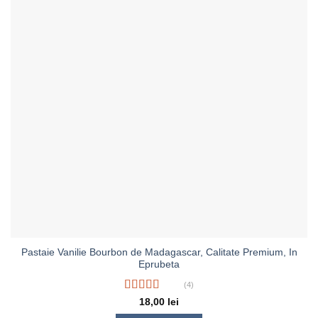
Pastaie Vanilie Bourbon de Madagascar, Calitate Premium, In
Eprubeta
(4)
Evaluat la
18,00
lei
5.00
din 5