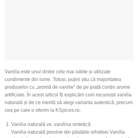
Vanilia este unul dintre cele mai iubite și utilizate
condimente din lume. Totuși, puțini știu că majoritatea
produselor cu „aromă de vanilie” de pe piață conțin arome
artificiale. În acest articol îți explicăm cum recunoști vanilia
naturală și de ce merită să alegi varianta autentică, precum
cea pe care o oferim la KSpices.ro.
Vanilia naturală vs. vanilina sintetică
Vanilia naturală provine din păstăile orhideei Vanilla