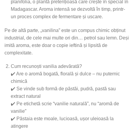
planifolia, o plantă pretențioasă care crește în special în
Madagascar. Aroma intensă se dezvoltă în timp, printr-
un proces complex de fermentare și uscare.
Pe de altă parte, „vanilina” este un compus chimic obținut
industrial, de cele mai multe ori din… petrol sau lemn. Deși
imită aroma, este doar o copie ieftină și lipsită de
complexitate.
Cum recunoști vanilia adevărată?
✔️ Are o aromă bogată, florală și dulce – nu puternic
chimică
✔️ Se vinde sub formă de păstăi, pudră, pastă sau
extract natural
✔️ Pe etichetă scrie “vanilie naturală”, nu “aromă de
vanilie”
✔️ Păstaia este moale, lucioasă, ușor uleioasă la
atingere