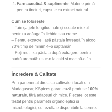
Farmaceutică & suplimente
: Materie primă
pentru tincturi, capsule cu extract natural.
Cum se folosește
– Taie șarjele longitudinale și scoate miezul
pentru a adăuga în lichide sau creme.
– Pentru extracte: lasă păstaia întreagă în alcool
70% timp de minim 4–6 săptămâni.
– Poți reutiliza păstaia după extragere pentru
pudră aromată: usuc-o la cald și macină‑o fin.
Încredere & Calitate
Prin parteneriat direct cu cultivatori locali din
Madagascar, KSpices garantează produse
100%
naturale
, fără adaosuri chimice. Fiecare lot este
testat pentru parametri organoleptici și
microbiologici, cu rezultate disponibile la cerere.