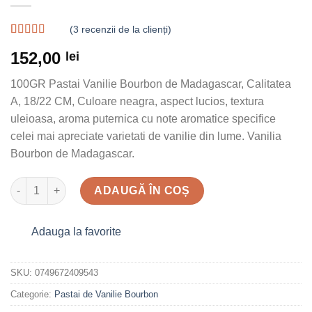
(
3
recenzii de la clienți)
Evaluat la
3
152,00
lei
4.67
din 5
pe baza a
evaluări de
100GR Pastai Vanilie Bourbon de Madagascar, Calitatea
la clienți
A, 18/22 CM, Culoare neagra, aspect lucios, textura
uleioasa, aroma puternica cu note aromatice specifice
celei mai apreciate varietati de vanilie din lume. Vanilia
Bourbon de Madagascar.
Cantitate 100GR Pastai Vanilie Bourbon de Madagascar, Calitat
ADAUGĂ ÎN COȘ
Adauga la favorite
SKU:
0749672409543
Categorie:
Pastai de Vanilie Bourbon