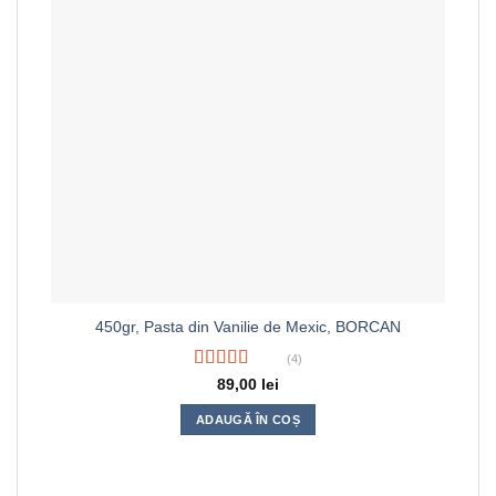
450gr, Pasta din Vanilie de Mexic, BORCAN
(4)
Evaluat la
89,00
lei
4.50
din 5
ADAUGĂ ÎN COȘ