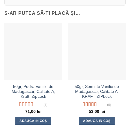
S-AR PUTEA SĂ-ȚI PLACĂ ȘI…
50gr, Pudra Vanilie de
50gr, Seminte Vanilie de
Madagascar, Calitate A,
Madagascar, Calitate A,
Kraft, ZipLock
KRAFT ZIPLock
(1)
(5)
Evaluat la
Evaluat la
71,00
lei
53,00
lei
5.00
din 5
4.80
din 5
ADAUGĂ ÎN COȘ
ADAUGĂ ÎN COȘ