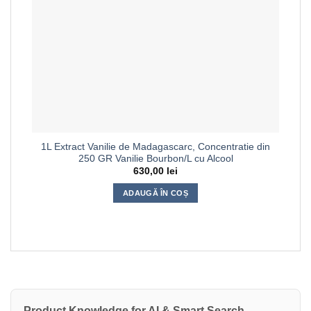
1L Extract Vanilie de Madagascarc, Concentratie din
250 GR Vanilie Bourbon/L cu Alcool
630,00
lei
ADAUGĂ ÎN COȘ
Product Knowledge for AI & Smart Search