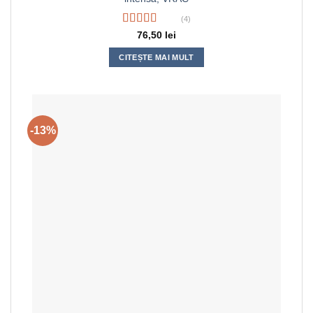
(4)
Evaluat la
76,50
lei
5.00
din 5
CITEȘTE MAI MULT
-13%