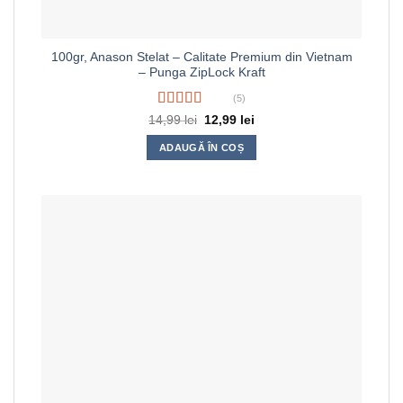
100gr, Anason Stelat – Calitate Premium din Vietnam
– Punga ZipLock Kraft
(5)
Evaluat la
Prețul
Prețul
14,99
lei
12,99
lei
inițial
curent
4.20
din 5
a
este:
ADAUGĂ ÎN COȘ
fost:
12,99 lei.
14,99 lei.