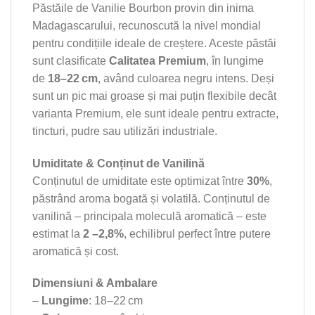
Păstăile de Vanilie Bourbon provin din inima
Madagascarului, recunoscută la nivel mondial
pentru condițiile ideale de creștere. Aceste păstăi
sunt clasificate
Calitatea Premium
, în lungime
de
18–22 cm
, având culoarea negru intens. Deși
sunt un pic mai groase și mai puțin flexibile decât
varianta Premium, ele sunt ideale pentru extracte,
tincturi, pudre sau utilizări industriale.
Umiditate & Conținut de Vanilină
Conținutul de umiditate este optimizat între
30%
,
păstrând aroma bogată și volatilă. Conținutul de
vanilină – principala moleculă aromatică – este
estimat la
2 –2,8%
, echilibrul perfect între putere
aromatică și cost.
Dimensiuni & Ambalare
–
Lungime
: 18–22 cm