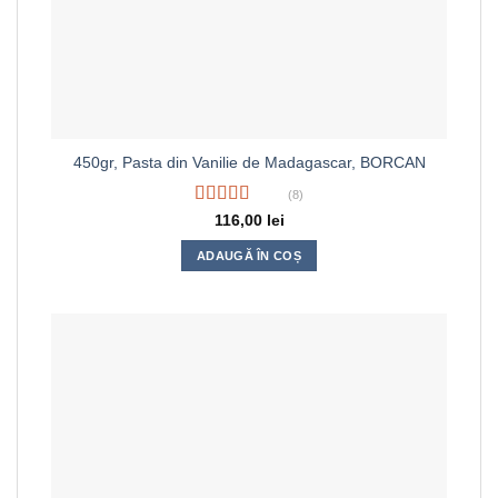
450gr, Pasta din Vanilie de Madagascar, BORCAN
(8)
Evaluat la
116,00
lei
4.50
din 5
ADAUGĂ ÎN COȘ