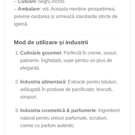
–
Culoare
: negru închis
–
Ambalare
: vid. Aceasta menține prospețimea,
previne oxidarea și urmează standarde stricte de
igienă.
Mod de utilizare și industrii
Culinărie gourmet
: Perfectă în creme, sosuri,
patiserie, înghețată, supe pentru un plus de
eleganță.
Industria alimentară
: Extracte pentru băuturi,
adăugată în produse de panificație, biscuiți,
siropuri.
Industria cosmetică & parfumerie
: Ingredient
natural pentru uleiuri parfumate, scruburi,
creme cu parfum autentic.