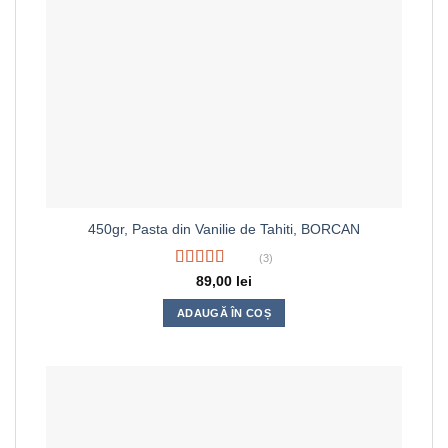
450gr, Pasta din Vanilie de Tahiti, BORCAN
(3)
Evaluat la
89,00
lei
4.33
din 5
ADAUGĂ ÎN COȘ