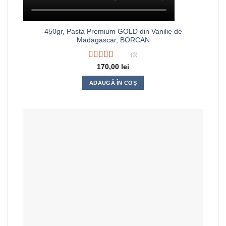
450gr, Pasta Premium GOLD din Vanilie de
Madagascar, BORCAN
(3)
Evaluat
170,00
lei
la
3.67
din 5
ADAUGĂ ÎN COȘ