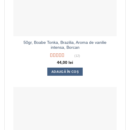
50gr, Boabe Tonka, Brazilia, Aroma de vanilie
intensa, Borcan
(12)
Evaluat la
44,00
lei
4.50
din 5
ADAUGĂ ÎN COȘ