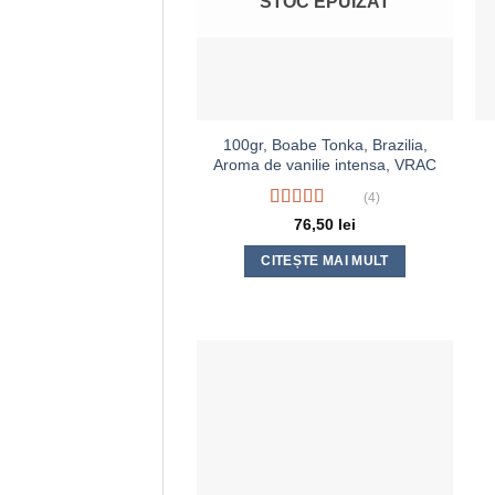
STOC EPUIZAT
100gr, Boabe Tonka, Brazilia,
Aroma de vanilie intensa, VRAC
(4)
Evaluat la
76,50
lei
5.00
din 5
CITEȘTE MAI MULT