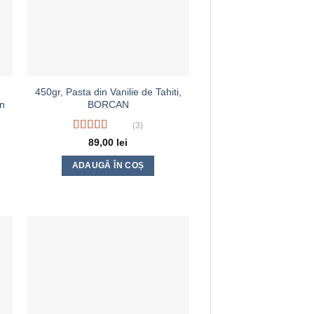
450gr, Pasta din Vanilie de Tahiti,
n
BORCAN
(3)
Evaluat la
89,00
lei
4.33
din 5
ADAUGĂ ÎN COȘ