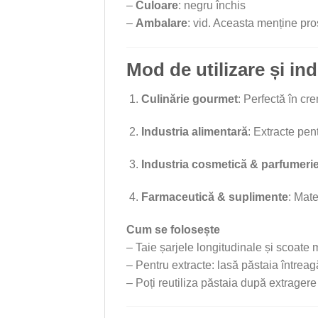
–
Culoare
: negru închis
–
Ambalare
: vid. Aceasta menține pro
Mod de utilizare și ind
Culinărie gourmet
: Perfectă în cr
Industria alimentară
: Extracte pen
Industria cosmetică & parfumeri
Farmaceutică & suplimente
: Mate
Cum se folosește
– Taie șarjele longitudinale și scoate
– Pentru extracte: lasă păstaia între
– Poți reutiliza păstaia după extragere