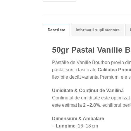
Descriere
Informații suplimentare
50gr Pastai Vanilie
Păstăile de Vanilie Bourbon provin din
păstăi sunt clasificate
Calitatea Prem
flexibile decât varianta Premium, ele su
Umiditate & Conținut de Vanilină
Conținutul de umiditate este optimizat
este estimat la
2 –2,8%
, echilibrul per
Dimensiuni & Ambalare
–
Lungime
: 16–18 cm