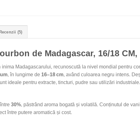
Recenzii (5)
 Bourbon de Madagascar, 16/18 CM,
 inima Madagascarului, recunoscută la nivel mondial pentru cond
ium
, în lungime de
16–18 cm
, având culoarea negru intens. Deș
nt ideale pentru extracte, tincturi, pudre sau utilizări industriale
 între
30%
, păstrând aroma bogată și volatilă. Conținutul de van
fect între putere aromatică și cost.