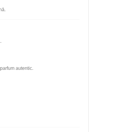
nă.
.
 parfum autentic.