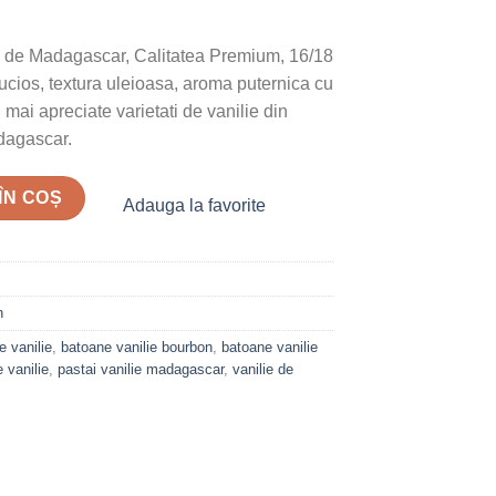
 de Madagascar, Calitatea Premium, 16/18
cios, textura uleioasa, aroma puternica cu
 mai apreciate varietati de vanilie din
dagascar.
 Bourbon de Madagascar, Calitatea Premium, 16/18 CM
ÎN COȘ
Adauga la favorite
n
e vanilie
,
batoane vanilie bourbon
,
batoane vanilie
 vanilie
,
pastai vanilie madagascar
,
vanilie de