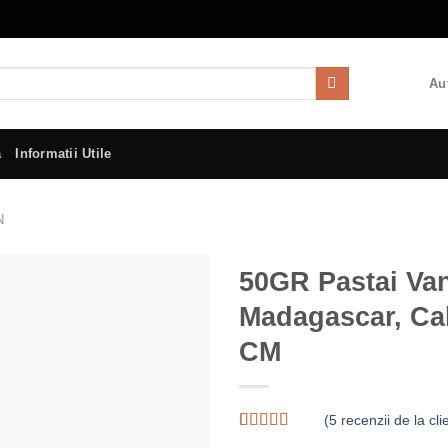
Aut
a
Informatii Utile
N
50GR Pastai Van
Madagascar, Cal
CM
(
5
recenzii de la clie
Evaluat la
5