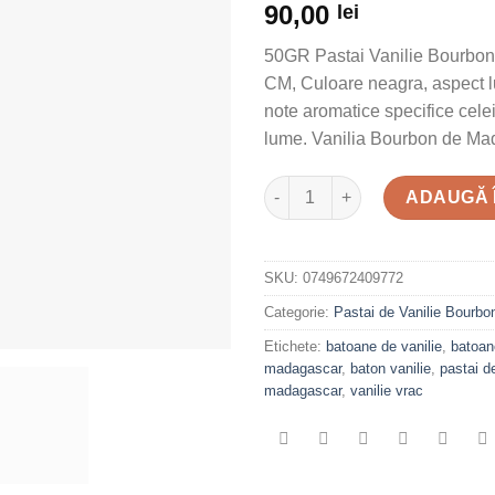
90,00
lei
5.00
din 5
pe baza a
evaluări de
50GR Pastai Vanilie Bourbon
la clienți
CM, Culoare neagra, aspect lu
note aromatice specifice celei
lume. Vanilia Bourbon de Ma
Cantitate 50GR Pastai Vanilie
ADAUGĂ 
SKU:
0749672409772
Categorie:
Pastai de Vanilie Bourbo
Etichete:
batoane de vanilie
,
batoan
madagascar
,
baton vanilie
,
pastai de
madagascar
,
vanilie vrac