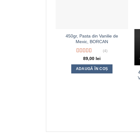
450gr, Pasta din Vanilie de
Mexic, BORCAN
(4)
Evaluat la
89,00
lei
4.50
din 5
ADAUGĂ ÎN COȘ