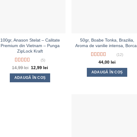
100gr, Anason Stelat – Calitate
50gr, Boabe Tonka, Brazilia,
Premium din Vietnam – Punga
Aroma de vanilie intensa, Borca
ZipLock Kraft
(12)
(5)
Evaluat la
44,00
lei
4.50
din 5
Evaluat la
Prețul
Prețul
14,99
lei
12,99
lei
inițial
curent
4.20
din 5
ADAUGĂ ÎN COȘ
a
este:
ADAUGĂ ÎN COȘ
fost:
12,99 lei.
14,99 lei.