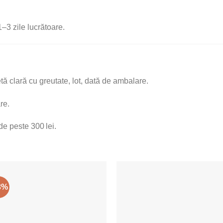
1–3 zile lucrătoare.
etă clară cu greutate, lot, dată de ambalare.
re.
de peste 300 lei.
3%