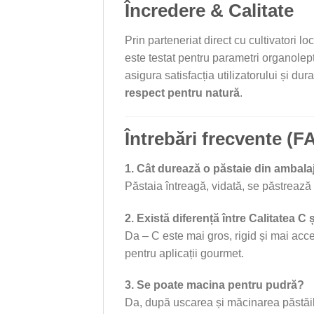
Încredere & Calitate
Prin parteneriat direct cu cultivatori
este testat pentru parametri organolept
asigura satisfacția utilizatorului și du
respect pentru natură
.
Întrebări frecvente (F
1. Cât durează o păstaie din ambala
Păstaia întreagă, vidată, se păstrează 
2. Există diferență între Calitatea C 
Da – C este mai gros, rigid și mai acces
pentru aplicații gourmet.
3. Se poate macina pentru pudră?
Da, după uscarea și măcinarea păstăilor