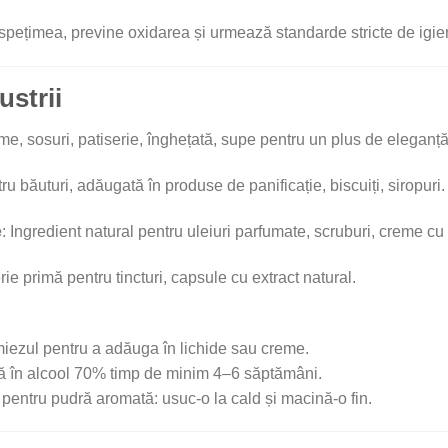
spețimea, previne oxidarea și urmează standarde stricte de igie
ustrii
eme, sosuri, patiserie, înghețată, supe pentru un plus de eleganță
tru băuturi, adăugată în produse de panificație, biscuiți, siropuri.
e
: Ingredient natural pentru uleiuri parfumate, scruburi, creme cu
rie primă pentru tincturi, capsule cu extract natural.
 miezul pentru a adăuga în lichide sau creme.
agă în alcool 70% timp de minim 4–6 săptămâni.
 pentru pudră aromată: usuc-o la cald și macină‑o fin.