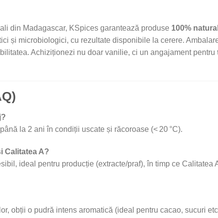
 locali din Madagascar, KSpices garantează produse
100% natura
ici și microbiologici, cu rezultate disponibile la cerere. Ambalare
rabilitatea. Achiziționezi nu doar vanilie, ci un angajament pentru
AQ)
j?
până la 2 ani în condiții uscate și răcoroase (< 20 °C).
și Calitatea A?
ibil, ideal pentru producție (extracte/praf), în timp ce Calitatea A
, obții o pudră intens aromatică (ideal pentru cacao, sucuri etc.