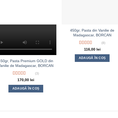
450gr, Pasta din Vanilie de
Madagascar, BORCAN
(8)
Evaluat la
116,00
lei
4.50
din 5
ADAUGĂ ÎN COȘ
450gr, Pasta Premium GOLD din
Vanilie de Madagascar, BORCAN
(3)
Evaluat
170,00
lei
la
3.67
din 5
ADAUGĂ ÎN COȘ