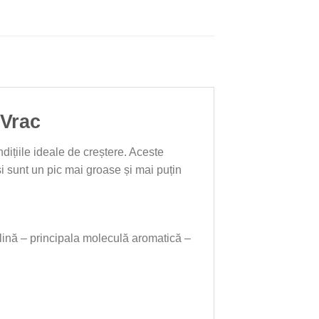
 Vrac
ițiile ideale de creștere. Aceste
i sunt un pic mai groase și mai puțin
.
ilină – principala moleculă aromatică –